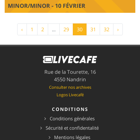
MINOR/MINOR - 10 FÉVRIER
‹
1
2
...
29
30
31
32
›
Rue de la Tourette, 16
4550 Nandrin
Consulter nos archives
Logos Livecafé
CONDITIONS
Conditions générales
Sécurité et confidentalité
Mentions légales