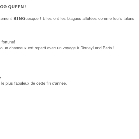
!
𝗚𝝝
𝗤𝗨𝗘𝗘𝗡
ètement
uesque ! Elles ont les blagues affûtées comme leurs talons
𝗕𝗜𝗡𝗚
 fortune!
ngo un chanceux est reparti avec un voyage à DisneyLand Paris !
y
 le plus fabuleux de cette fin d'année.