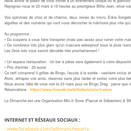
Nous avons le plaisir de vous inviter à un événement unique où le glamou
Rejoignez-nous le 23 mars à 16 heures au prestigieux Billie Jean, situé ru
Vos spicrines de choc et de charme, deux reines du micro, Edna Sorgel
aiguilles et des numéros qui vont vous décrocher la mâchoire plus vite qu'u
Au programme :
• Du suspens à vous faire transpirer (mais pas assez pour ruiner votre maq
• De nombreux lots plus glam qu'un mascara waterproof sous la pluie !ser
Les Gros lots vous seront dévoilés très prochainement !
• Un espace restauration : Un bar à pâtes sera également à votre dispositi
• Prix d'entrée : 20 euros
Ce tarif comprend 3 grilles de Bingo, l'accès à la soirée - vestiaire inclus
Alors, attrapez vos amis, réservez sans plus tarder et sortez votre plus be
Nous avons hâte de vous voir le 23 mars pour ce Bingo Drag : parce que m
Réservations :
https://www.livecafe.be/billetterie/mix-it-store
La Dimanche est une Organisation Mix-It Store (Pascal et Sébastien) & Bil
INTERNET ET RÉSEAUX SOCIAUX :
- www.facebook.com/ladimancheparty