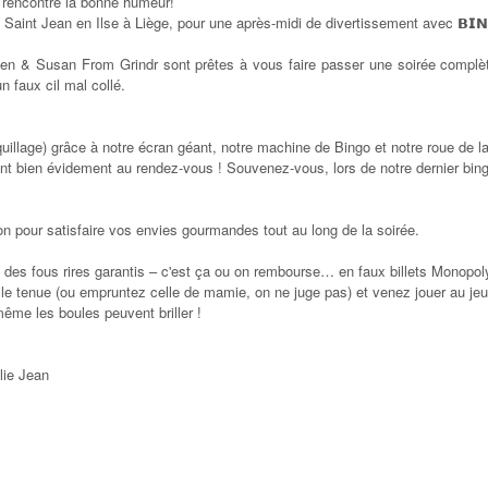
r rencontre la bonne humeur!
e Saint Jean en Ilse à Liège, pour une après-midi de divertissement avec
𝗕𝗜
sen & Susan From Grindr sont prêtes à vous faire passer une soirée compl
n faux cil mal collé.
uillage) grâce à notre écran géant, notre machine de Bingo et notre roue de la
ont bien évidement au rendez-vous ! Souvenez-vous, lors de notre dernier bi
on pour satisfaire vos envies gourmandes tout au long de la soirée.
 et des fous rires garantis – c'est ça ou on rembourse… en faux billets Monopol
lle tenue (ou empruntez celle de mamie, on ne juge pas) et venez jouer au jeu
ême les boules peuvent briller !
lie Jean