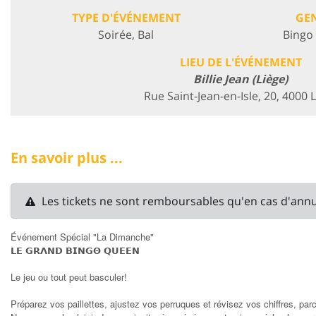
TYPE D'ÉVÉNEMENT
GE
Soirée, Bal
Bingo 
LIEU DE L'ÉVÉNEMENT
Billie Jean (Liège)
Rue Saint-Jean-en-Isle, 20, 4000 
En savoir plus ...
Les tickets ne sont remboursables qu'en cas d'ann
Événement Spécial "La Dimanche"
𝗟𝗘
𝗚𝗥𝝠𝗡𝗗
𝗕𝗜𝗡𝗚𝝝
𝗤𝗨𝗘𝗘𝗡
Le jeu ou tout peut basculer!
Préparez vos paillettes, ajustez vos perruques et révisez vos chiffres