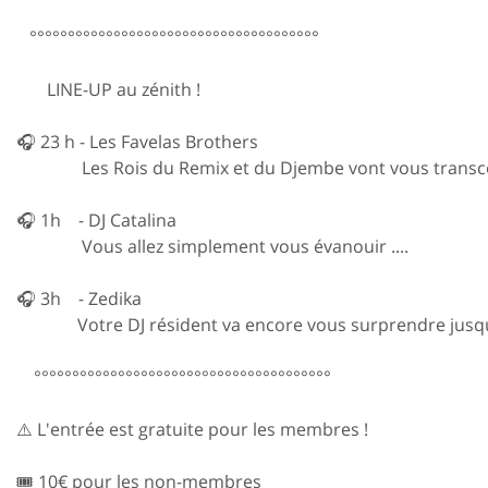
°°°°°°°°°°°°°°°°°°°°°°°°°°°°°°°°°°°°°°
LINE-UP au zénith !
🎧 23 h - Les Favelas Brothers
Les Rois du Remix et du Djembe vont vous transcen
🎧 1h - DJ Catalina
Vous allez simplement vous évanouir ....
🎧 3h - Zedika
Votre DJ résident va encore vous surprendre jusque
°°°°°°°°°°°°°°°°°°°°°°°°°°°°°°°°°°°°°°°
⚠️ L'entrée est gratuite pour les membres !
🎟️ 10€ pour les non-membres