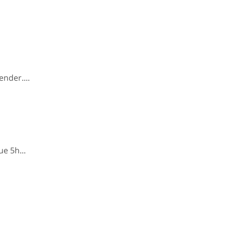
der....
 5h...