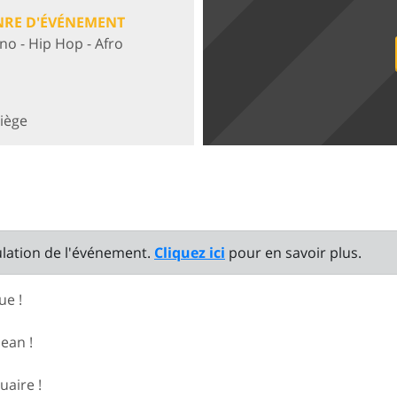
NRE D'ÉVÉNEMENT
ino - Hip Hop - Afro
Liège
ulation de l'événement.
Cliquez ici
pour en savoir plus.
ue !
Jean !
uaire !