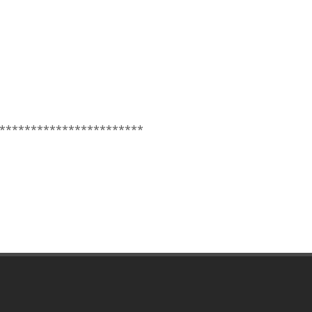
***********************