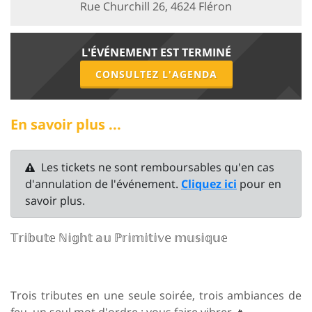
Rue Churchill 26, 4624 Fléron
L'ÉVÉNEMENT EST TERMINÉ
CONSULTEZ L'AGENDA
En savoir plus ...
Les tickets ne sont remboursables qu'en cas
d'annulation de l'événement.
Cliquez ici
pour en
savoir plus.
𝕋𝕣𝕚𝕓𝕦𝕥𝕖 ℕ𝕚𝕘𝕙𝕥 𝕒𝕦 ℙ𝕣𝕚𝕞𝕚𝕥𝕚𝕧𝕖 𝕞𝕦𝕤𝕚𝕢𝕦𝕖
Trois tributes en une seule soirée, trois ambiances de
feu, un seul mot d'ordre : vous faire vibrer 🔥