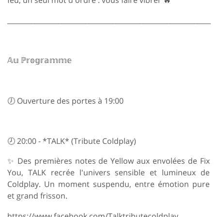
____________________________________________________________
𝔸𝕦 ℙ𝕣𝕠𝕘𝕣𝕒𝕞𝕞𝕖
🕖 Ouverture des portes à 19:00
🕗 20:00 - *TALK* (Tribute Coldplay)
✨ Des premières notes de Yellow aux envolées de Fix
You, TALK recrée l'univers sensible et lumineux de
Coldplay. Un moment suspendu, entre émotion pure
et grand frisson.
https://www.facebook.com/Talktributecoldplay