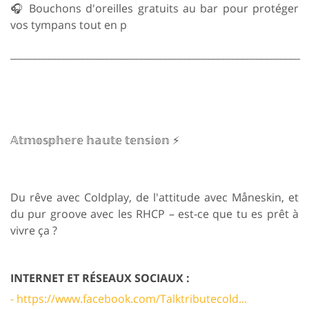
🎧 Bouchons d'oreilles gratuits au bar pour protéger
vos tympans tout en p
____________________________________________________________
𝔸𝕥𝕞𝕠𝕤𝕡𝕙𝕖𝕣𝕖 𝕙𝕒𝕦𝕥𝕖 𝕥𝕖𝕟𝕤𝕚𝕠𝕟 ⚡
Du rêve avec Coldplay, de l'attitude avec Måneskin, et
du pur groove avec les RHCP – est-ce que tu es prêt à
vivre ça ?
INTERNET ET RÉSEAUX SOCIAUX :
- https://www.facebook.com/Talktributecold...