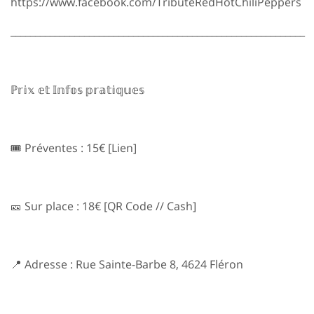
https://www.facebook.com/TributeRedHotChiliPeppers
____________________________________________________________
ℙ𝕣𝕚𝕩 𝕖𝕥 𝕀𝕟𝕗𝕠𝕤 𝕡𝕣𝕒𝕥𝕚𝕢𝕦𝕖𝕤
🎟️ Préventes : 15€ [Lien]
🎫 Sur place : 18€ [QR Code // Cash]
📍 Adresse : Rue Sainte-Barbe 8, 4624 Fléron