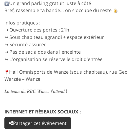
Un grand parking gratuit juste à côté
Bref, rassemble ta bande… on s'occupe du reste
Infos pratiques :
︎ Ouverture des portes : 21h
↪
︎ Sous chapiteau agrandi + espace extérieur
↪
︎ Sécurité assurée
↪
︎ Pas de sac à dos dans l'enceinte
↪
︎ L'organisation se réserve le droit d'entrée
↪
Hall Omnisports de Wanze (sous chapiteau), rue Geo
Warzée – Wanze
'
!
𝐿𝑎
𝑡𝑒𝑎𝑚
𝑑𝑢
𝑅𝐵𝐶
𝑊𝑎𝑛𝑧𝑒
𝑡
𝑎𝑡𝑡𝑒𝑛𝑑
INTERNET ET RÉSEAUX SOCIAUX :
Partager cet événement