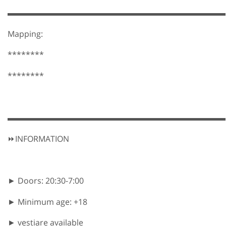
▬▬▬▬▬▬▬▬▬▬▬▬▬▬▬▬▬▬▬▬▬▬▬▬▬▬▬
Mapping:
********
********
▬▬▬▬▬▬▬▬▬▬▬▬▬▬▬▬▬▬▬▬▬▬▬▬▬▬▬
⏩INFORMATION
► Doors: 20:30-7:00
► Minimum age: +18
► vestiare available