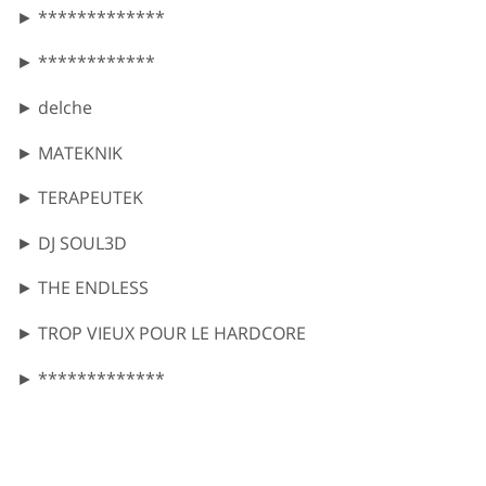
► *************
► ************
► delche
► MATEKNIK
► TERAPEUTEK
► DJ SOUL3D
► THE ENDLESS
► TROP VIEUX POUR LE HARDCORE
► *************