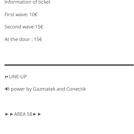
Information of ticket
First wave: 10€
Second wave:15€
At the door : 15€
▬▬▬▬▬▬▬▬▬▬▬▬▬▬▬▬▬▬▬▬▬▬▬▬▬▬▬
⏩LINE-UP
🔊 power by Gazmatek and Conectik
►►AREA 58►►