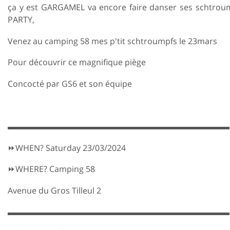
ça y est GARGAMEL va encore faire danser ses schtroum
PARTY,
Venez au camping 58 mes p'tit schtroumpfs le 23mars
Pour découvrir ce magnifique piège
Concocté par GS6 et son équipe
▬▬▬▬▬▬▬▬▬▬▬▬▬▬▬▬▬▬▬▬▬▬▬▬▬▬▬
⏩WHEN? Saturday 23/03/2024
⏩WHERE? Camping 58
Avenue du Gros Tilleul 2
▬▬▬▬▬▬▬▬▬▬▬▬▬▬▬▬▬▬▬▬▬▬▬▬▬▬▬