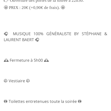
👉 Ouverture des portes de la soirée à 22h30.
🤩 PRIX : 20€ (+0,90€ de frais). 🤩
🎧 MUSIQUE 100% GÉNÉRALISTE BY STÉPHANE &
LAURENT BAERT 🎧
🕰️ Fermeture à 5h00 🕰️
🧥 Vestiaire 🧥
🚻 Toilettes entretenues toute la soirée 🚻