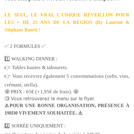
LE SEUL, LE VRAI, L'UNIQUE RÉVEILLON POUR
LES + DE 25 ANS DE LA RÉGION (By Laurent &
Stéphane Baert) !
✅ 2 FORMULES ✅
1️⃣ WALKING DINNER :
👉 Tables hautes & tabourets.
👉 Vous recevrez également 5 consommations (softs, vins,
crémant, stella).
🤩 PRIX : 65€ (+1,95€ de frais). 🤩
🧐 Vous retrouverez le menu sur le flyer.
⚠️POUR UNE BONNE ORGANISATION,
PRÉSENCE À
19H30 VIVEMENT SOUHAITÉE.
⚠️
2️⃣ SOIRÉE UNIQUEMENT :