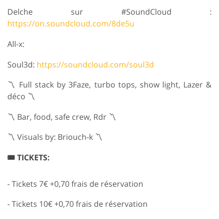
Delche sur #SoundCloud :
https://on.soundcloud.com/8de5u
All-x:
Soul3d:
https://soundcloud.com/soul3d
〽️ Full stack by 3Faze, turbo tops, show light, Lazer &
déco 〽️
〽️ Bar, food, safe crew, Rdr 〽️
〽️ Visuals by: Briouch-k 〽️
🎟️ TICKETS:
- Tickets 7€ +0,70 frais de réservation
- Tickets 10€ +0,70 frais de réservation