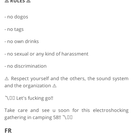
⚠️ RULES ⚠️
- no dogos
- no tags
- no own drinks
- no sexual or any kind of harassment
- no discrimination
⚠️ Respect yourself and the others, the sound system
and the organization ⚠️
〽️🏴‍☠️ Let's fucking go!!
Take care and see u soon for this electroshocking
gathering in camping 58!! 〽️🏴‍☠️
FR