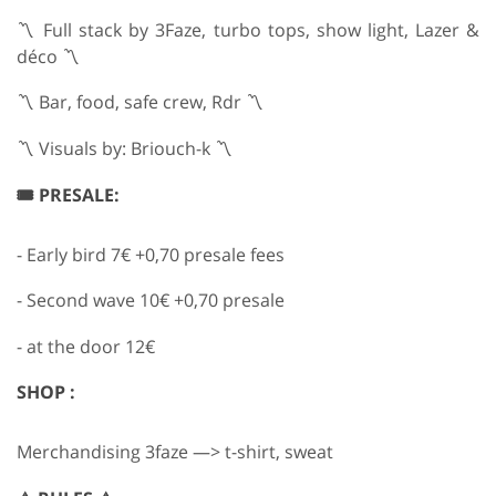
〽️ Full stack by 3Faze, turbo tops, show light, Lazer &
déco 〽️
〽️ Bar, food, safe crew, Rdr 〽️
〽️ Visuals by: Briouch-k 〽️
🎟️ PRESALE:
- Early bird 7€ +0,70 presale fees
- Second wave 10€ +0,70 presale
- at the door 12€
SHOP :
Merchandising 3faze —> t-shirt, sweat