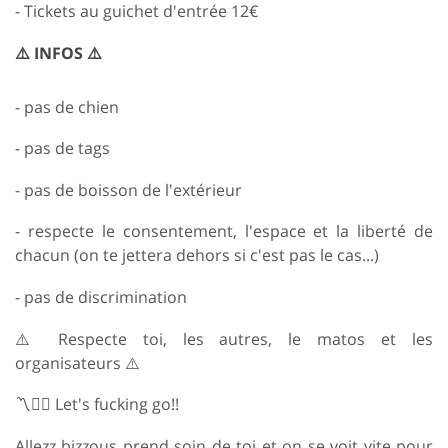
- Tickets au guichet d'entrée 12€
⚠️ INFOS ⚠️
- pas de chien
- pas de tags
- pas de boisson de l'extérieur
- respecte le consentement, l'espace et la liberté de
chacun (on te jettera dehors si c'est pas le cas...)
- pas de discrimination
⚠️ Respecte toi, les autres, le matos et les
organisateurs ⚠️
〽️🏴‍☠️ Let's fucking go!!
Allezz bizzous prend soin de toi et on se voit vite pour