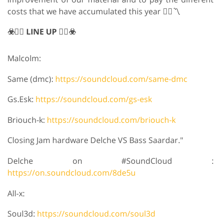
costs that we have accumulated this year 🏴‍☠️〽️
☣️🏴‍☠️ LINE UP 🏴‍☠️☣️
Malcolm:
Same (dmc):
https://soundcloud.com/same-dmc
Gs.Esk:
https://soundcloud.com/gs-esk
Briouch-k:
https://soundcloud.com/briouch-k
Closing Jam hardware Delche VS Bass Saardar."
Delche on #SoundCloud :
https://on.soundcloud.com/8de5u
All-x:
Soul3d:
https://soundcloud.com/soul3d