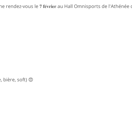
endez-vous le 𝟕 𝐟𝐞́𝐯𝐫𝐢𝐞𝐫 au Hall Omnisports de l'Athéné
 bière, soft) 😍