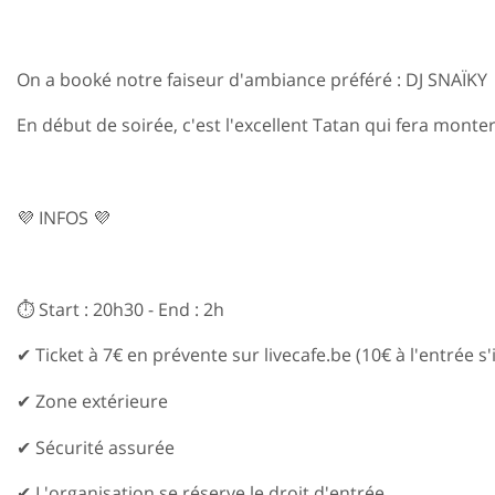
On a booké notre faiseur d'ambiance préféré : DJ SNAÏKY 
En début de soirée, c'est l'excellent Tatan qui fera monter
💜 INFOS 💜
⏱ Start : 20h30 - End : 2h
✔︎ Ticket à 7€ en prévente sur livecafe.be (10€ à l'entrée s'il 
✔︎ Zone extérieure
✔︎ Sécurité assurée
✔︎ L'organisation se réserve le droit d'entrée