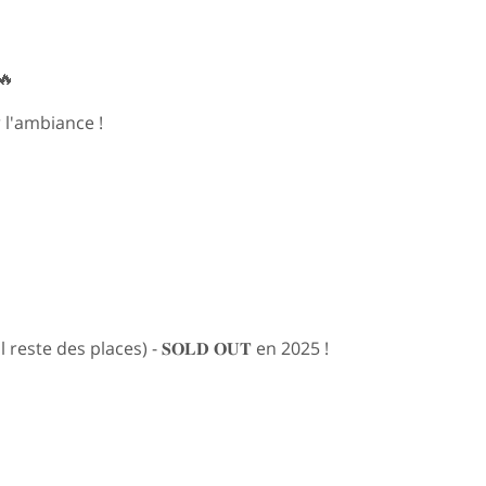
🔥
 l'ambiance !
reste des places) - 𝐒𝐎𝐋𝐃 𝐎𝐔𝐓 en 2025 !