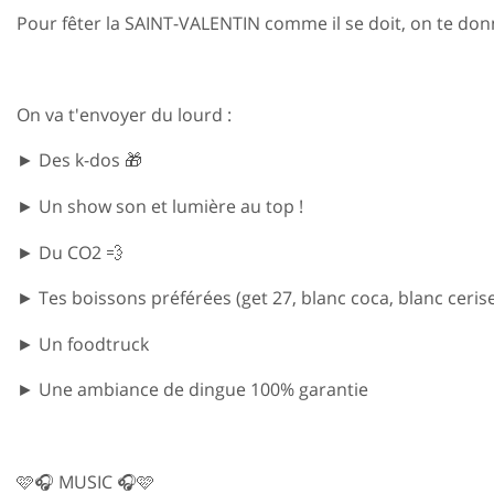
Pour fêter la SAINT-VALENTIN comme il se doit, on te donne r
On va t'envoyer du lourd :
► Des k-dos 🎁
► Un show son et lumière au top !
► Du CO2 💨
► Tes boissons préférées (get 27, blanc coca, blanc cerise,
► Un foodtruck
► Une ambiance de dingue 100% garantie
🩷🎧 MUSIC 🎧🩷