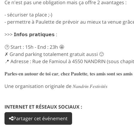
Ce n'est pas une obligation mais ça offre 2 avantages :
- sécuriser ta place ;-)
- permettre à Paulette de prévoir au mieux ta venue grâ
>>> 𝗜𝗻𝗳𝗼𝘀 𝗽𝗿𝗮𝘁𝗶𝗾𝘂𝗲𝘀 :
🕑 Start : 15h - End : 23h 🤩
✗ Grand parking totalement gratuit aussi 🙂
📍 Adresse : Rue de Famioul à 4550 NANDRIN (sous chapi
𝐏𝐚𝐫𝐥𝐞𝐬-𝐞𝐧 𝐚𝐮𝐭𝐨𝐮𝐫 𝐝𝐞 𝐭𝐨𝐢 𝐜𝐚𝐫, 𝐜𝐡𝐞𝐳 𝐏𝐚𝐮𝐥𝐞𝐭𝐭𝐞, 𝐭𝐞𝐬 𝐚𝐦𝐢𝐬 𝐬𝐨𝐧𝐭 𝐬𝐞𝐬 𝐚𝐦𝐢𝐬 
Une organisation originale de 𝑁𝑎𝑛𝑑𝑟𝑖𝑛 𝐹𝑒𝑠𝑡𝑖𝑣𝑖𝑡𝑒́𝑠
INTERNET ET RÉSEAUX SOCIAUX :
Partager cet événement