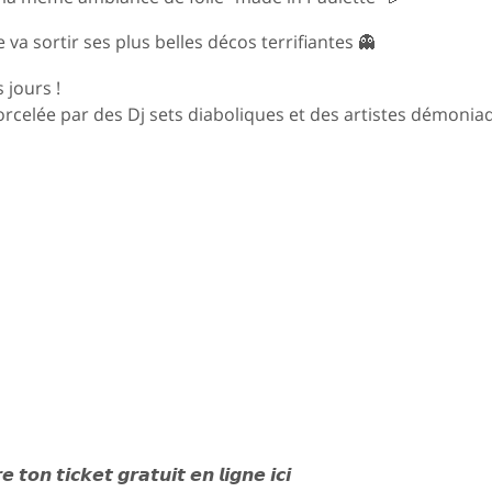
va sortir ses plus belles décos terrifiantes 👻
 jours !
sorcelée par des Dj sets diaboliques et des artistes démoniaq
𝙞𝙘𝙠𝙚𝙩 𝙜𝙧𝙖𝙩𝙪𝙞𝙩 𝙚𝙣 𝙡𝙞𝙜𝙣𝙚 𝙞𝙘𝙞