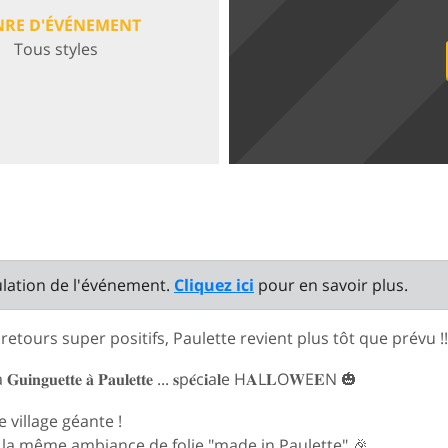
NRE D'ÉVÉNEMENT
Tous styles
ulation de l'événement.
Cliquez ici
pour en savoir plus.
retours super positifs, Paulette revient plus tôt que prévu !!
𝐧𝐠𝐮𝐞𝐭𝐭𝐞 𝐚̀ 𝐏𝐚𝐮𝐥𝐞𝐭𝐭𝐞 ... 𝐬p𝐞́c𝐢a𝐥e H𝐀L𝐋O𝐖E𝐄N 🎃
 village géante !
r la même ambiance de folie "made in Paulette" 🎉