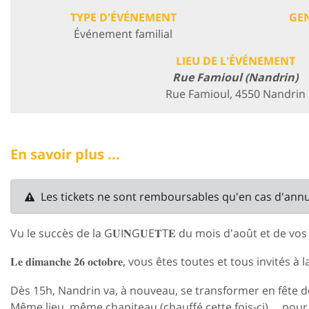
TYPE D'ÉVÉNEMENT
GE
Événement familial
LIEU DE L'ÉVÉNEMENT
Rue Famioul (Nandrin)
Rue Famioul, 4550 Nandrin
En savoir plus ...
Les tickets ne sont remboursables qu'en cas d'ann
Vu le succès de la G𝐔I𝐍G𝐔E𝐓T𝐄 du mois d'août et de vos 
𝐋𝐞 𝐝𝐢𝐦𝐚𝐧𝐜𝐡𝐞 𝟐𝟔 𝐨𝐜𝐭𝐨𝐛𝐫𝐞, vous êtes toutes et tous invités à la 𝐆𝐮
Dès 15h, Nandrin va, à nouveau, se transformer en fête de
Même lieu, même chapiteau (chauffé cette fois-ci) ... pou