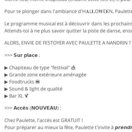
Pour te plonger dans l'ambiance d'H𝐀L𝐋O𝐖E𝐄N, Paulette 
Le programme musical est à découvrir dans les prochains
Attends-toi à ne plus savoir quitter la piste de danse, en
ALORS, ENVIE DE FESTOYER AVEC PAULETTE A NANDRIN ?
>>> 𝗦𝘂𝗿 𝗽𝗹𝗮𝗰𝗲 :
▶ Chapiteau de type "festival" 🎪
▶ Grande zone extérieure aménagée
▶ Foodtrucks 🍔
▶ Sound & light de qualité
▶ Bar XL 🍹
>>> 𝗔𝗰𝗰𝗲̀𝘀 (𝗡𝗢𝗨𝗩𝗘𝗔𝗨) :
Chez Paulette, l'accès est GRATUIT !
Pour préparer au mieux la fête, Paulette t'invite à 𝙥𝙧𝙚𝙣𝙙𝙧𝙚 𝙩𝙤𝙣 𝙩