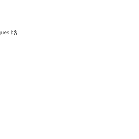
ues 💃🕺