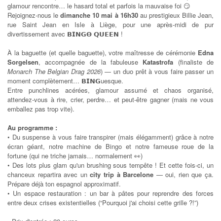
glamour rencontre… le hasard total et parfois la mauvaise foi 😏
Rejoignez-nous le
dimanche 10 mai à 16h30
au prestigieux Billie Jean,
rue Saint Jean en Isle à Liège, pour une après-midi de pur
divertissement avec
!
𝗕𝗜𝗡𝗚𝝝
𝗤𝗨𝗘𝗘𝗡
À la baguette (et quelle baguette), votre maîtresse de cérémonie
Edna
Sorgelsen
, accompagnée de la fabuleuse
Katastrofa
(finaliste de
Monarch The Belgian Drag 2026
) — un duo prêt à vous faire passer un
moment complètement…
uesque.
𝗕𝗜𝗡𝗚
Entre punchlines acérées, glamour assumé et chaos organisé,
attendez-vous à rire, crier, perdre… et peut-être gagner (mais ne vous
emballez pas trop vite).
Au programme :
• Du suspense à vous faire transpirer (mais élégamment) grâce à notre
écran géant, notre machine de Bingo et notre fameuse roue de la
fortune (qui ne triche jamais… normalement 👀)
• Des lots plus glam qu'un brushing sous tempête ! Et cette fois-ci, un
chanceux repartira avec un
city trip à Barcelone
— oui, rien que ça.
Prépare déjà ton espagnol approximatif.
• Un espace restauration : un bar à pâtes pour reprendre des forces
entre deux crises existentielles (“Pourquoi j'ai choisi cette grille ?!”)