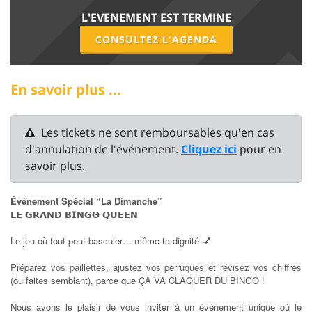
L'EVENEMENT EST TERMINE
CONSULTEZ L'AGENDA
En savoir plus ...
Les tickets ne sont remboursables qu'en cas
d'annulation de l'événement.
Cliquez ici
pour en
savoir plus.
Événement Spécial “La Dimanche”
𝗟𝗘
𝗚𝗥𝝠𝗡𝗗
𝗕𝗜𝗡𝗚𝝝
𝗤𝗨𝗘𝗘𝗡
Le jeu où tout peut basculer… même ta dignité 💅
Préparez vos paillettes, ajustez vos perruques et révisez vos chiffres
(ou faites semblant), parce que ÇA VA CLAQUER DU BINGO !
Nous avons le plaisir de vous inviter à un événement unique où le