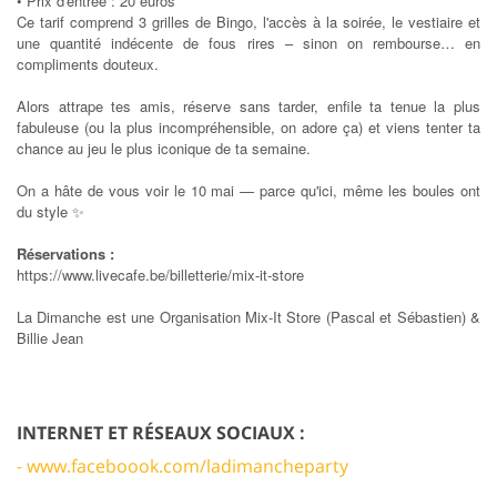
• Prix d'entrée : 20 euros
Ce tarif comprend 3 grilles de Bingo, l'accès à la soirée, le vestiaire et
une quantité indécente de fous rires – sinon on rembourse… en
compliments douteux.
Alors attrape tes amis, réserve sans tarder, enfile ta tenue la plus
fabuleuse (ou la plus incompréhensible, on adore ça) et viens tenter ta
chance au jeu le plus iconique de ta semaine.
On a hâte de vous voir le 10 mai — parce qu'ici, même les boules ont
du style ✨
Réservations :
https://www.livecafe.be/billetterie/mix-it-store
La Dimanche est une Organisation Mix-It Store (Pascal et Sébastien) &
Billie Jean
INTERNET ET RÉSEAUX SOCIAUX :
- www.faceboook.com/ladimancheparty