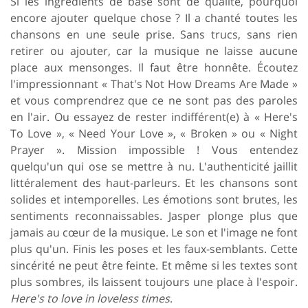
Si les ingrédients de base sont de qualité, pourquoi
encore ajouter quelque chose ? Il a chanté toutes les
chansons en une seule prise. Sans trucs, sans rien
retirer ou ajouter, car la musique ne laisse aucune
place aux mensonges. Il faut être honnête. Écoutez
l'impressionnant « That's Not How Dreams Are Made »
et vous comprendrez que ce ne sont pas des paroles
en l'air. Ou essayez de rester indifférent(e) à « Here's
To Love », « Need Your Love », « Broken » ou « Night
Prayer ». Mission impossible ! Vous entendez
quelqu'un qui ose se mettre à nu. L'authenticité jaillit
littéralement des haut-parleurs. Et les chansons sont
solides et intemporelles. Les émotions sont brutes, les
sentiments reconnaissables. Jasper plonge plus que
jamais au cœur de la musique. Le son et l'image ne font
plus qu'un. Finis les poses et les faux-semblants. Cette
sincérité ne peut être feinte. Et même si les textes sont
plus sombres, ils laissent toujours une place à l'espoir.
Here's to love in loveless times
.