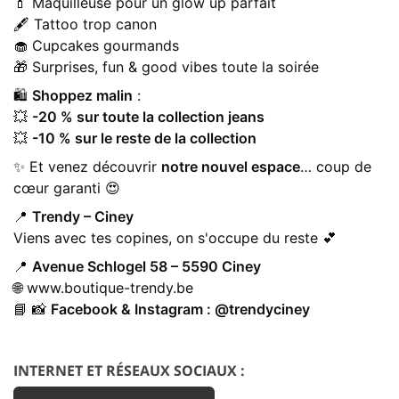
💄 Maquilleuse pour un glow up parfait
🖋️ Tattoo trop canon
🧁 Cupcakes gourmands
🎁 Surprises, fun & good vibes toute la soirée
🛍️
Shoppez malin
:
💥
-20 % sur toute la collection jeans
💥
-10 % sur le reste de la collection
✨ Et venez découvrir
notre nouvel espace
… coup de
cœur garanti 😍
📍
Trendy – Ciney
Viens avec tes copines, on s'occupe du reste 💕
📍
Avenue Schlogel 58 – 5590 Ciney
🌐
www.boutique-trendy.be
📘 📸
Facebook & Instagram : @trendyciney
INTERNET ET RÉSEAUX SOCIAUX :