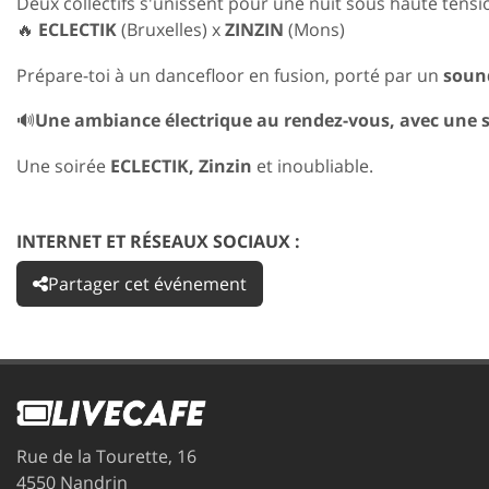
Deux collectifs s'unissent pour une nuit sous haute tensio
🔥
ECLECTIK
(Bruxelles) x
ZINZIN
(Mons)
Prépare-toi à un dancefloor en fusion, porté par un
soun
🔊
Une ambiance électrique au rendez-vous, avec une sé
Une soirée
ECLECTIK, Zinzin
et inoubliable.
INTERNET ET RÉSEAUX SOCIAUX :
Partager cet événement
Rue de la Tourette, 16
4550 Nandrin