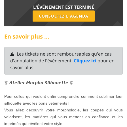
L'ÉVÉNEMENT EST TERMINÉ
CONSULTEZ L'AGENDA
En savoir plus ...
Les tickets ne sont remboursables qu'en cas
d'annulation de l'événement.
Cliquez ici
pour en
savoir plus.
👗
👗
𝘼𝙩𝙚𝙡𝙞𝙚𝙧
𝙈𝙤𝙧𝙥𝙝𝙤
𝙎𝙞𝙡𝙝𝙤𝙪𝙚𝙩𝙩𝙚
Pour celles qui veulent enfin comprendre comment sublimer leur
silhouette avec les bons vêtements !
Vous allez découvrir votre morphologie, les coupes qui vous
valorisent, les matières qui vous mettent en confiance et les
imprimés qui révèlent votre style.