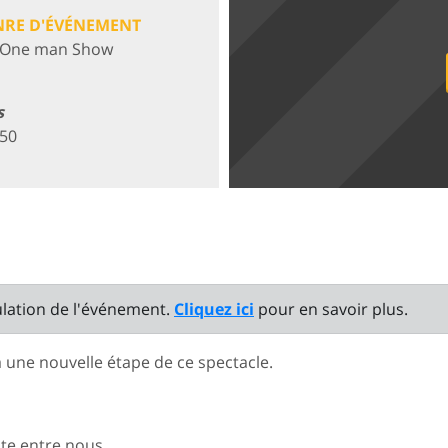
NRE D'ÉVÉNEMENT
One man Show
s
050
ulation de l'événement.
Cliquez ici
pour en savoir plus.
à
une nouvelle étape de ce spectacle
.
ste entre nous.