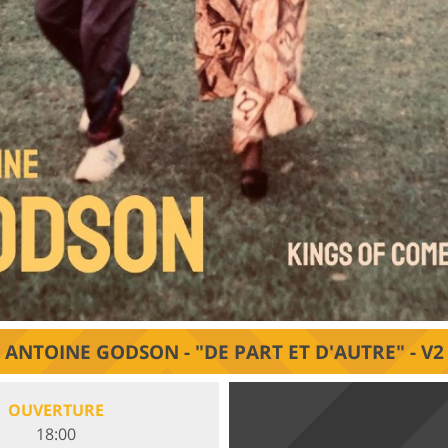
ANTOINE GODSON - "DE PART ET D'AUTRE" - V2
OUVERTURE
18:00