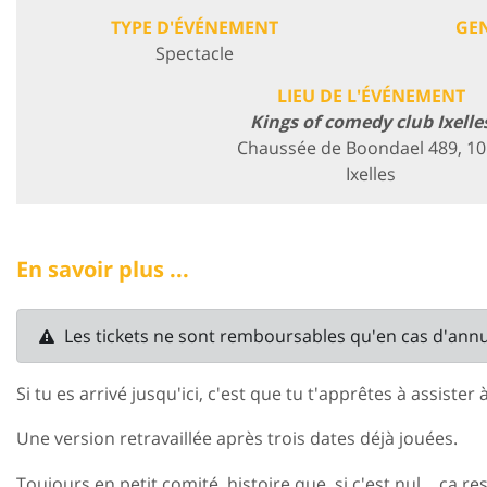
TYPE D'ÉVÉNEMENT
GE
Spectacle
LIEU DE L'ÉVÉNEMENT
Kings of comedy club Ixelle
Chaussée de Boondael 489, 1
Ixelles
En savoir plus ...
Les tickets ne sont remboursables qu'en cas d'ann
Si tu es arrivé jusqu'ici, c'est que tu t'apprêtes à assister 
Une version retravaillée après
trois dates déjà jouées
.
Toujours en petit comité, histoire que, si c'est nul… ça re