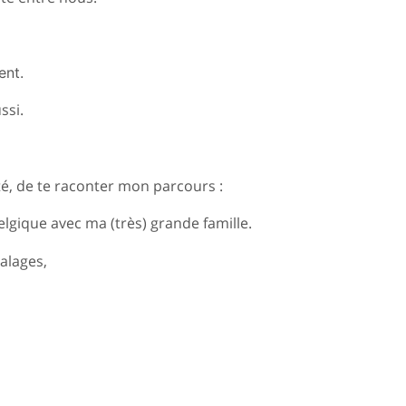
ent
.
ssi.
té, de te raconter mon parcours :
elgique avec ma (très) grande famille.
calages,