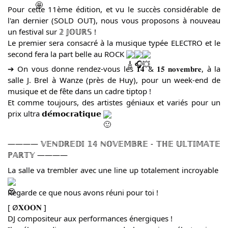
Pour cette 11ème édition, et vu le succès considérable de
l'an dernier (SOLD OUT), nous vous proposons à nouveau
un festival sur 𝟚 𝕁𝕆𝕌ℝ𝕊 !
Le premier sera consacré à la musique typée ELECTRO et le
second fera la part belle au ROCK
➔ On vous donne rendez-vous les 𝟏𝟒 & 𝟏𝟓 𝐧𝐨𝐯𝐞𝐦𝐛𝐫𝐞, à la
salle J. Brel à Wanze (près de Huy), pour un week-end de
musique et de fête dans un cadre tiptop !
Et comme toujours, des artistes géniaux et variés pour un
prix ultra 𝗱𝗲́𝗺𝗼𝗰𝗿𝗮𝘁𝗶𝗾𝘂𝗲
———— 𝕍𝔼ℕ𝔻ℝ𝔼𝔻𝕀 𝟙𝟜 ℕ𝕆𝕍𝔼𝕄𝔹ℝ𝔼 - 𝕋ℍ𝔼 𝕌𝕃𝕋𝕀𝕄𝔸𝕋𝔼
ℙ𝔸ℝ𝕋𝕐 ————
La salle va trembler avec une line up totalement incroyable
Regarde ce que nous avons réuni pour toi !
[ Ø𝐗𝐎𝐎𝐍 ]
DJ compositeur aux performances énergiques !