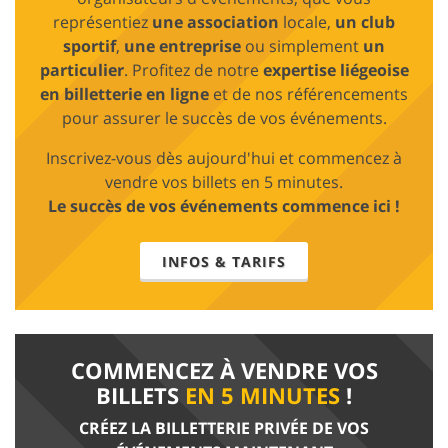
représentiez
une association
locale,
un club
sportif
,
une entreprise
ou simplement
un
particulier
. Profitez de notre
expertise liégeoise
en billetterie en ligne
et de nos référencements
pour assurer le succès de vos événements.
Inscrivez-vous dès aujourd'hui et commencez à
vendre vos billets en 5 minutes.
Le succès de vos événements commence ici !
INFOS & TARIFS
COMMENCEZ À VENDRE VOS
BILLETS
EN 5 MINUTES
!
CRÉEZ LA BILLETTERIE PRIVÉE DE VOS